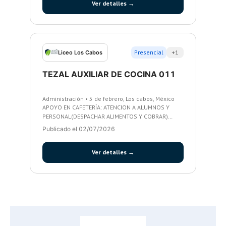
Ver detalles →
Presencial
+1
Liceo Los Cabos
TEZAL AUXILIAR DE COCINA 011
Administración • 5 de febrero, Los cabos, México
APOYO EN CAFETERÍA: ATENCION A ALUMNOS Y
PERSONAL(DESPACHAR ALIMENTOS Y COBRAR)
PREPARACION DE ALIMENTOS FRIOS(PICAR
Publicado el 02/07/2026
FRUTA,GELATINAS,SANDWICH ETC) LAVAR TRASTES Y
LIMPIEZA DE CAFETERIA APOYO DE PREPARACION
Ver detalles →
ALIMENTOS Y MONTAJE EN EVENTOS ETC